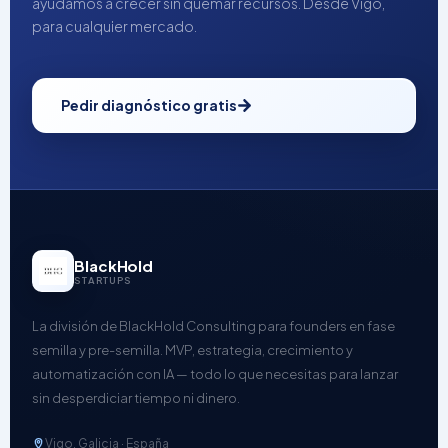
ayudamos a crecer sin quemar recursos. Desde Vigo,
para cualquier mercado.
Pedir diagnóstico gratis
BlackHold
STARTUPS
La división de BlackHold Consulting para founders en fase
semilla y pre-semilla. MVP, estrategia, crecimiento y
automatización con IA — todo lo que necesitas para lanzar
sin desperdiciar tiempo ni dinero.
Vigo, Galicia · España