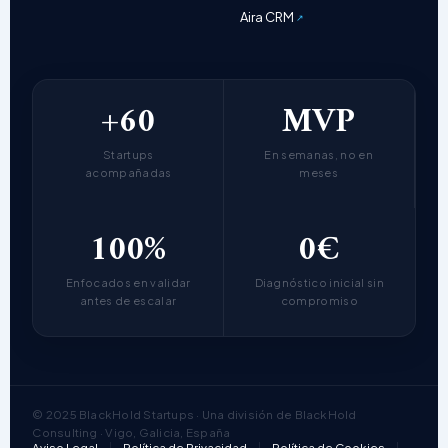
Aira CRM
+60
MVP
Startups
En semanas, no en
acompañadas
meses
100%
0€
Enfocados en validar
Diagnóstico inicial sin
antes de escalar
compromiso
© 2025 BlackHold Startups · Una división de BlackHold
Consulting · Vigo, Galicia, España
Aviso Legal
Política de Privacidad
Política de Cookies