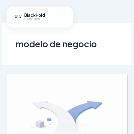
Ir
al
BlackHold
contenido
STARTUPS
modelo de negocio