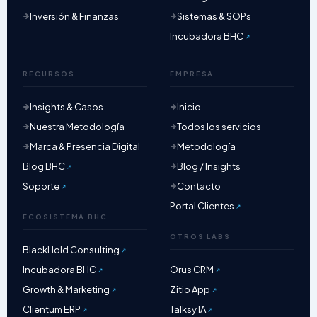
Inversión & Finanzas
Sistemas & SOPs
Incubadora BHC
RECURSOS
EMPRESA
Insights & Casos
Inicio
Nuestra Metodología
Todos los servicios
Marca & Presencia Digital
Metodología
Blog BHC
Blog / Insights
Soporte
Contacto
Portal Clientes
ECOSISTEMA BHC
OTROS LABS
BlackHold Consulting
Incubadora BHC
Orus CRM
Growth & Marketing
Zitio App
Clientum ERP
Talksy IA