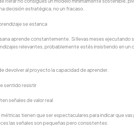
e iterar no consigues un modelo mínimamente sostenible, piv
a decisión estratégica, no un fracaso.
prendizaje se estanca
 sana aprende constantemente. Si llevas meses ejecutando s
ndizajes relevantes, probablemente estés insistiendo en un 
e devolver al proyecto la capacidad de aprender.
 sentido resistir
en señales de valor real
 métricas tienen que ser espectaculares para indicar que vas
eces las señales son pequeñas pero consistentes: