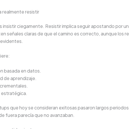
a realmente resistir
es insistir ciegamente. Resistir implica seguir apostando por u
en señales claras de que el camino es correcto, aunque los r
 evidentes.
iere:
ón basada en datos.
d de aprendizaje.
ncrementales.
 estratégica.
tups que hoy se consideran exitosas pasaron largos periodos
e fuera parecía que no avanzaban.