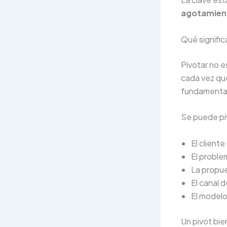
agotamien
Qué signific
Pivotar no e
cada vez que
fundamental
Se puede pi
El cliente
El proble
La propue
El canal d
El modelo
Un pivot bie