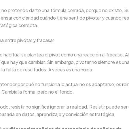
o no pretende darte una fórmula cerrada, porque no existe. Su
ensar con claridad cuándo tiene sentido pivotar y cuándo resis
ratégica correcta.
ma entre pivotar y fracasar
so habitual se plantea el pivot como una reacción al fracaso. A
í que hay que cambiar. Sin embargo, pivotar no siempre es un
a la falta de resultados. A veces es una huida.
entender por qué no funciona lo actual no es adaptarse, es reini
o. Cambia la forma, pero no el fondo.
o, resistir no significa ignorar la realidad. Resistir puede ser
basada en datos, aprendizaje y convicción estratégica.
tá en
diferenciar señales de aprendizaje de señales de