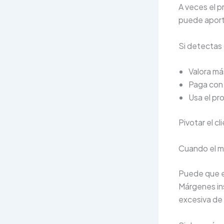
A veces el p
puede aporta
Si detectas 
Valora más
Paga con 
Usa el pr
Pivotar el c
Cuando el m
Puede que el
Márgenes in
excesiva de