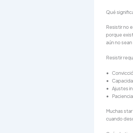
Qué signific
Resistir no 
porque exist
aún no sean
Resistir requ
Convicci
Capacida
Ajustes i
Paciencia
Muchas star
cuando desd