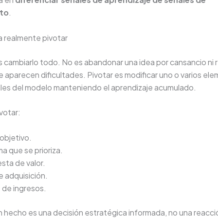
to
.
a realmente pivotar
s cambiarlo todo. No es abandonar una idea por cansancio ni 
 aparecen dificultades. Pivotar es modificar uno o varios el
es del modelo manteniendo el aprendizaje acumulado.
votar:
 objetivo.
ma que se prioriza.
sta de valor.
e adquisición.
 de ingresos.
n hecho es una decisión estratégica informada, no una reacció