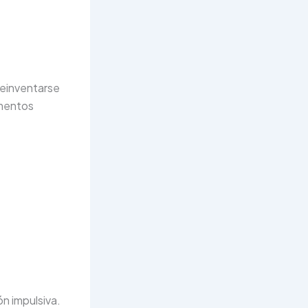
reinventarse
ementos
n impulsiva.