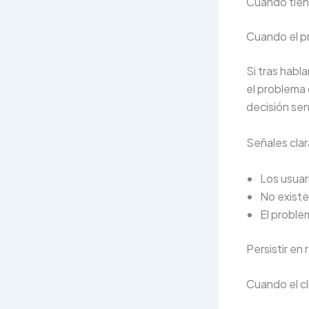
Cuándo tien
Cuando el pr
Si tras habl
el problema 
decisión se
Señales clar
Los usuar
No existe
El proble
Persistir en
Cuando el cl