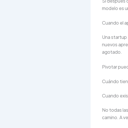
Si después d
modelo es un
Cuando el a
Una startup
nuevos apre
agotado.
Pivotar pued
Cuándo tiene
Cuando exist
No todas las
camino. A v