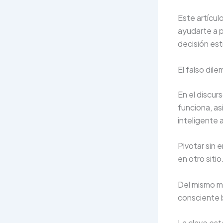
Este artícul
ayudarte a p
decisión est
El falso dile
En el discur
funciona, as
inteligente 
Pivotar sin 
en otro siti
Del mismo mod
consciente 
La clave es