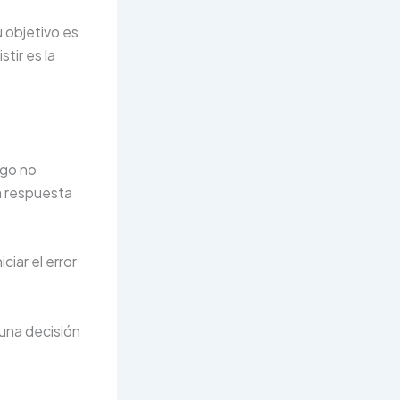
 objetivo es
tir es la
lgo no
a respuesta
ciar el error
 una decisión