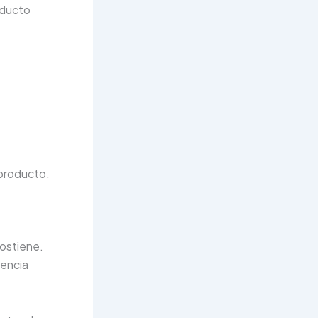
oducto
.
 producto.
sostiene.
dencia