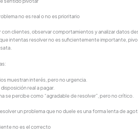
e sentido pivotar
oblema no es real o no es prioritario
ar con clientes, observar comportamientos y analizar datos d
que intentas resolver no es suficientemente importante, pivo
nsata.
as:
ios muestran interés, pero no urgencia.
 disposición real a pagar.
ma se percibe como “agradable de resolver”, pero no crítico.
 resolver un problema que no duele es una forma lenta de agot
iente no es el correcto