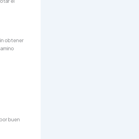
otar el
in obtener
camino
 por buen