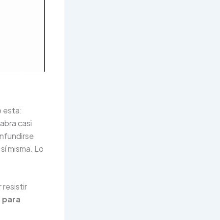
 esta:
abra casi
onfundirse
 sí misma. Lo
resistir
o para