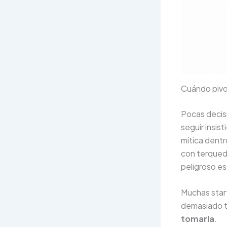
Cuándo pivot
Pocas decis
seguir insis
mítica dentr
con terqueda
peligroso es
Muchas star
demasiado ti
tomarla
.