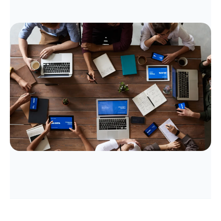
Un buen número no sirve solo para
presentar mejor.
Sirve para decidir mejor
antes de
equivocarte caro.
Solicitar diagnóstico