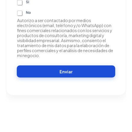
Si
c
t
No
r
Autorizo a ser contactado por medios
ó
electrónicos (email, teléfono y/o WhatsApp) con
n
fines comerciales relacionados con los servicios y
i
productos de consultoría, marketing digital y
c
visibilidad empresarial. Asimismo, consiento el
o
tratamiento de mis datos para la elaboración de
*
perfiles comerciales y el análisis de necesidades de
mi negocio.
Enviar