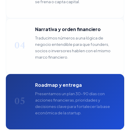
se frena o capta capital.
Narrativa y orden financiero
Traducimos números a una lógica de
04
negocio entendible para que founders,
socios o inversores hablen con el mismo
marco financiero.
Roadmap y entrega
Presentamos un plan 30–90 días con
05
acciones financieras, prioridades y
decisiones clave para fortalecer la base
económica de la startup.