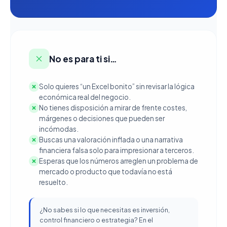
No es para ti si…
Solo quieres “un Excel bonito” sin revisar la lógica
económica real del negocio.
No tienes disposición a mirar de frente costes,
márgenes o decisiones que pueden ser
incómodas.
Buscas una valoración inflada o una narrativa
financiera falsa solo para impresionar a terceros.
Esperas que los números arreglen un problema de
mercado o producto que todavía no está
resuelto.
¿No sabes si lo que necesitas es inversión,
control financiero o estrategia? En el