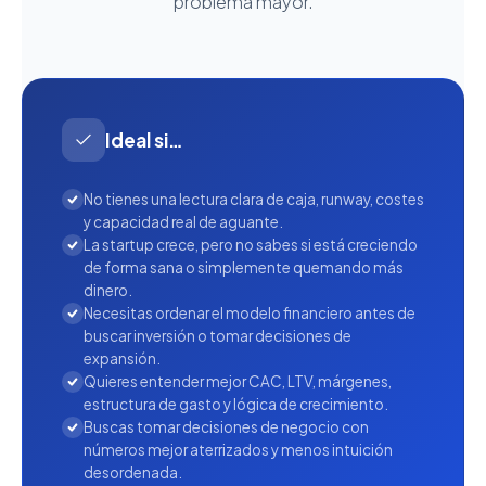
problema mayor.
Ideal si…
No tienes una lectura clara de caja, runway, costes
y capacidad real de aguante.
La startup crece, pero no sabes si está creciendo
de forma sana o simplemente quemando más
dinero.
Necesitas ordenar el modelo financiero antes de
buscar inversión o tomar decisiones de
expansión.
Quieres entender mejor CAC, LTV, márgenes,
estructura de gasto y lógica de crecimiento.
Buscas tomar decisiones de negocio con
números mejor aterrizados y menos intuición
desordenada.