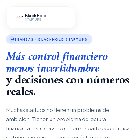
Ir
al
BlackHold
contenido
STARTUPS
FINANZAS · BLACKHOLD STARTUPS
Más control financiero
menos incertidumbre
y decisiones con números
reales.
Muchas startups no tienen un problema de
ambición. Tienen un problema de lectura
financiera. Este servicio ordena la parte económica
del negocio para que sepas cuánto puedes