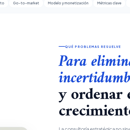
cto
Go-to-market
Modelo y monetización
Métricas clave
QUÉ PROBLEMAS RESUELVE
Para elimin
incertidumb
y ordenar 
crecimient
La consultoría estratégica no sirv