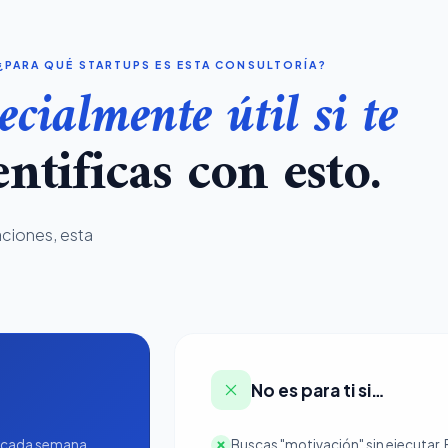
¿PARA QUÉ STARTUPS ES ESTA CONSULTORÍA?
ecialmente útil si te
entificas con esto.
aciones, esta
No es para ti si…
a cada semana.
Buscas "motivación" sin ejecutar.