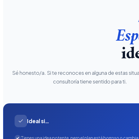
Esp
id
Sé honesto/a. Si te reconoces en alguna de estas situ
consultoría tiene sentido para ti.
Ideal si…
Tienes una idea potente, pero el plan está borroso o cambi