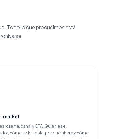
co. Todo lo que producimos está
rchivarse.
-market
s, oferta, canal y CTA. Quién es el
or, cómo se le habla, por qué ahora y cómo