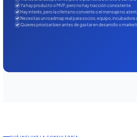
Ya hay producto o MVP, pero no hay tracción consistente.
Hay interés, pero la oferta no convierte o el mensaje no aterri
Necesitas un roadmap real para socios, equipo, incubadora o
Quieres priorizar bien antes de gastar en desarrollo o market
QUÉ INCLUYE LA CONSULTORÍA