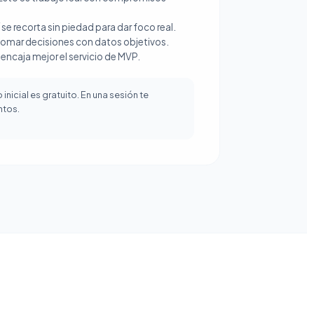
 se recorta sin piedad para dar foco real.
 tomar decisiones con datos objetivos.
 encaja mejor el servicio de MVP.
nicial es gratuito. En una sesión te
ntos.