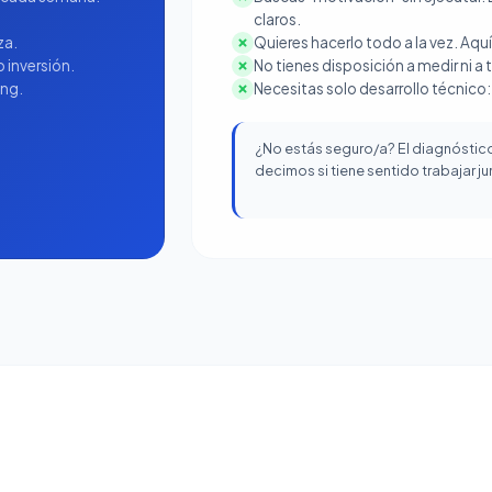
claros.
za.
Quieres hacerlo todo a la vez. Aquí
 inversión.
No tienes disposición a medir ni a
ing.
Necesitas solo desarrollo técnico:
¿No estás seguro/a? El diagnóstico i
decimos si tiene sentido trabajar ju