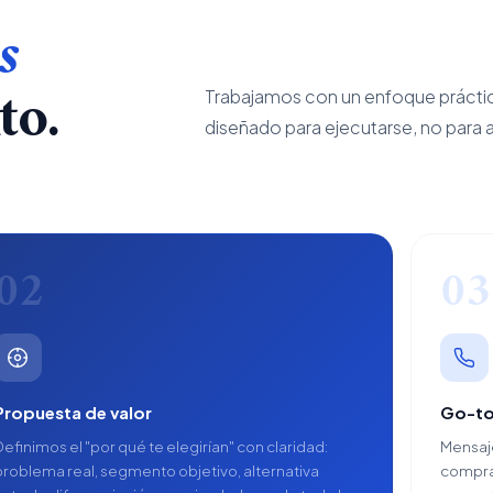
s
to.
Trabajamos con un enfoque prácti
diseñado para ejecutarse, no para a
02
03
Propuesta de valor
Go-to
Definimos el "por qué te elegirían" con claridad:
Mensaje
problema real, segmento objetivo, alternativa
comprad