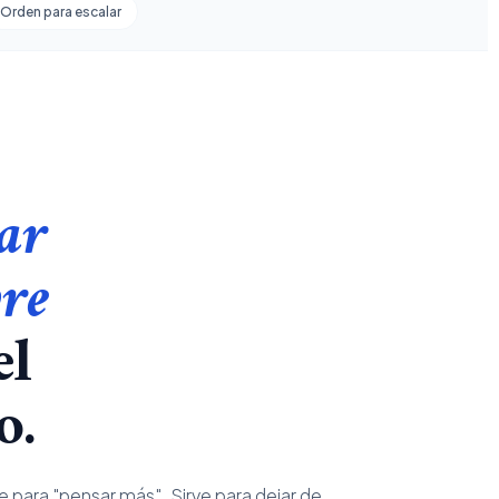
Orden para escalar
ar
re
el
o.
e para "pensar más". Sirve para dejar de