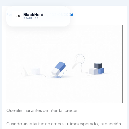
Ir
al
BlackHold
Por
BlackHold Consulting
/
02/01/2026
contenido
STARTUPS
Qué eliminar antes de intentar crecer
Cuando una startup no crece al ritmo esperado, la reacción