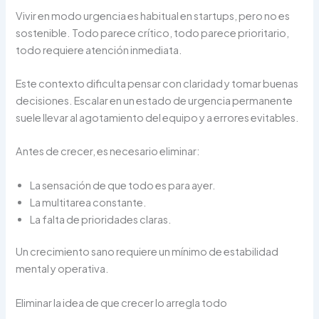
Vivir en modo urgencia es habitual en startups, pero no es
sostenible. Todo parece crítico, todo parece prioritario,
todo requiere atención inmediata.
Este contexto dificulta pensar con claridad y tomar buenas
decisiones. Escalar en un estado de urgencia permanente
suele llevar al agotamiento del equipo y a errores evitables.
Antes de crecer, es necesario eliminar:
La sensación de que todo es para ayer.
La multitarea constante.
La falta de prioridades claras.
Un crecimiento sano requiere un mínimo de estabilidad
mental y operativa.
Eliminar la idea de que crecer lo arregla todo