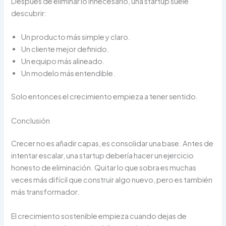
Después de eliminar lo innecesario, una startup suele
descubrir:
Un producto más simple y claro.
Un cliente mejor definido.
Un equipo más alineado.
Un modelo más entendible.
Solo entonces el crecimiento empieza a tener sentido.
Conclusión
Crecer no es añadir capas, es consolidar una base. Antes de
intentar escalar, una startup debería hacer un ejercicio
honesto de eliminación. Quitar lo que sobra es muchas
veces más difícil que construir algo nuevo, pero es también
más transformador.
El crecimiento sostenible empieza cuando dejas de