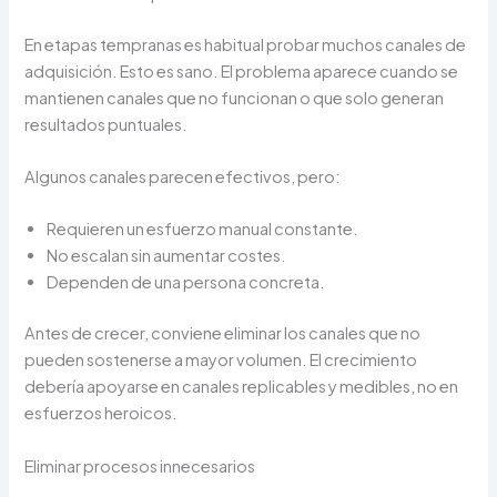
En etapas tempranas es habitual probar muchos canales de
adquisición. Esto es sano. El problema aparece cuando se
mantienen canales que no funcionan o que solo generan
resultados puntuales.
Algunos canales parecen efectivos, pero:
Requieren un esfuerzo manual constante.
No escalan sin aumentar costes.
Dependen de una persona concreta.
Antes de crecer, conviene eliminar los canales que no
pueden sostenerse a mayor volumen. El crecimiento
debería apoyarse en canales replicables y medibles, no en
esfuerzos heroicos.
Eliminar procesos innecesarios