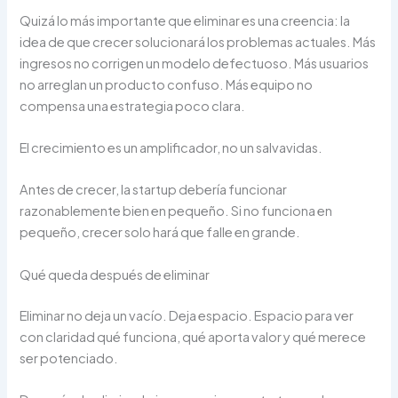
Quizá lo más importante que eliminar es una creencia: la
idea de que crecer solucionará los problemas actuales. Más
ingresos no corrigen un modelo defectuoso. Más usuarios
no arreglan un producto confuso. Más equipo no
compensa una estrategia poco clara.
El crecimiento es un amplificador, no un salvavidas.
Antes de crecer, la startup debería funcionar
razonablemente bien en pequeño. Si no funciona en
pequeño, crecer solo hará que falle en grande.
Qué queda después de eliminar
Eliminar no deja un vacío. Deja espacio. Espacio para ver
con claridad qué funciona, qué aporta valor y qué merece
ser potenciado.