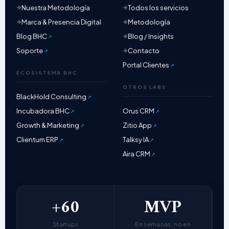
Nuestra Metodología
Todos los servicios
Marca & Presencia Digital
Metodología
Blog BHC
Blog / Insights
Soporte
Contacto
Portal Clientes
ECOSISTEMA BHC
OTROS LABS
BlackHold Consulting
Incubadora BHC
Orus CRM
Growth & Marketing
Zitio App
Clientum ERP
Talksy IA
Aira CRM
+60
MVP
Startups
En semanas, no en