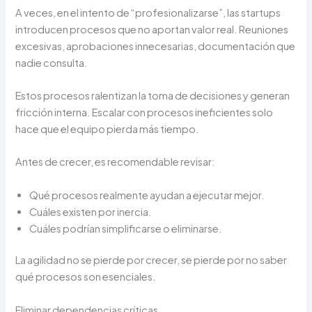
A veces, en el intento de “profesionalizarse”, las startups
introducen procesos que no aportan valor real. Reuniones
excesivas, aprobaciones innecesarias, documentación que
nadie consulta.
Estos procesos ralentizan la toma de decisiones y generan
fricción interna. Escalar con procesos ineficientes solo
hace que el equipo pierda más tiempo.
Antes de crecer, es recomendable revisar:
Qué procesos realmente ayudan a ejecutar mejor.
Cuáles existen por inercia.
Cuáles podrían simplificarse o eliminarse.
La agilidad no se pierde por crecer, se pierde por no saber
qué procesos son esenciales.
Eliminar dependencias críticas