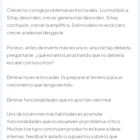
Crecer no corrige problemas estructurales. Los multiplica.
Si hay desorden, crecer genera más desorden. Si hay
confusión, crecer la amplifica. Si el modelo no está claro,
crecer acelera el desgaste.
Por eso, antes de invertir más recursos, una startup debería
preguntarse: ¿qué estamos arrastrando que no debería
escalar con nosotros?
Eliminar no es retroceder. Es preparar el terreno para un
crecimiento que tenga sentido.
Eliminar funcionalidades que no aportan valor real
Uno de los errores más habituales es acumular
funcionalidades que no resuelven un problema crítico.
Muchas startups construyen producto en base a ideas
internas, feedback aislado o supuestos sobre lo que