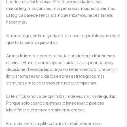
habitual es añadir cosas. Más funcionalidades, más
marketing, más canales, más personas, más herramientas.
La lógica parece sencilla: si no avanzamos, necesitamos
hacer más.
Sin embargo, en la mayoría de los casos el problema no es lo
que falta, sino lo que sobra.
Antes de intentar crecer, una startup debería detenerse y
eliminar. Eliminar complejidad, ruido, falsas prioridades y
decisiones heredadas que ya no tienen sentido. Crecer sin
limpiar antes es uno de los errores estratégicos más
comunes y más costosos en etapas tempranas.
Este artículo no va de optimizar ni de escalar. Va de
quitar
.
Porque solo cuando eliminas lo innecesario puedes
identificar qué merece realmente crecer.
El crecimiento amplifica todo, también los errores