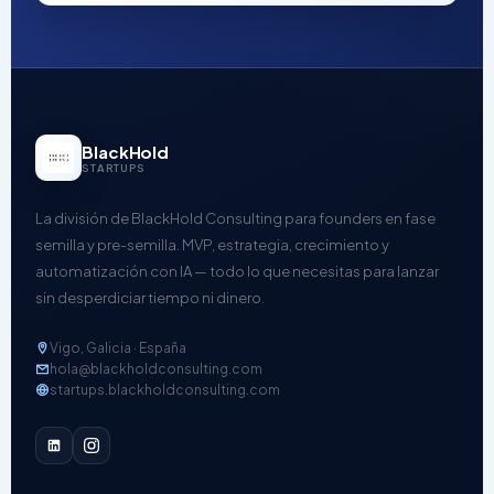
BlackHold
STARTUPS
La división de BlackHold Consulting para founders en fase
semilla y pre-semilla. MVP, estrategia, crecimiento y
automatización con IA — todo lo que necesitas para lanzar
sin desperdiciar tiempo ni dinero.
Vigo, Galicia · España
hola@blackholdconsulting.com
startups.blackholdconsulting.com