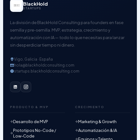
BlackHold
STARTUPS
La división de BlackHold Consulting para founders en fase
semilla y pre-semilla. MVP, estrategia, crecimiento y
automatización con IA — todo lo que necesitas para lanzar
sin desperdiciar tiempo ni dinero.
Vigo, Galicia · España
hola@blackholdconsulting.com
startups.blackholdconsulting.com
PRODUCTO & MVP
CRECIMIENTO
Desarrollo de MVP
Marketing & Growth
Prototipos No-Code /
Automatización & IA
Low-Code
Equipos y Talento