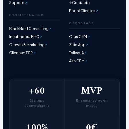
Soporte
Contacto
Portal Clientes
ECOSISTEMA BHC
OTROS LABS
BlackHold Consulting
Incubadora BHC
Orus CRM
Growth & Marketing
Zitio App
Clientum ERP
Talksy IA
Aira CRM
+60
MVP
Startups
En semanas, no en
acompañadas
meses
100%
0€