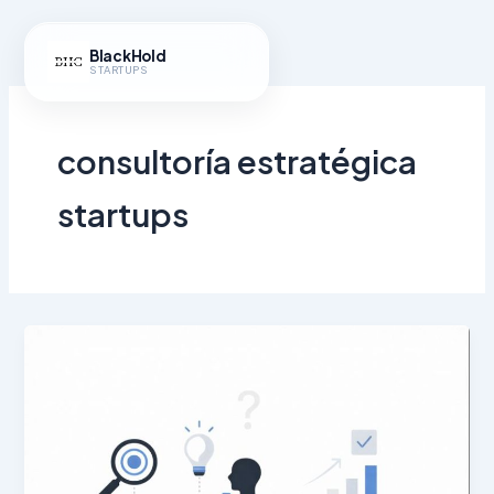
Ir
al
BlackHold
contenido
STARTUPS
consultoría estratégica
startups