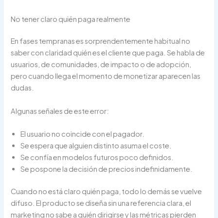
No tener claro quién paga realmente
En fases tempranas es sorprendentemente habitual no
saber con claridad quién es el cliente que paga. Se habla de
usuarios, de comunidades, de impacto o de adopción,
pero cuando llega el momento de monetizar aparecen las
dudas.
Algunas señales de este error:
El usuario no coincide con el pagador.
Se espera que alguien distinto asuma el coste.
Se confía en modelos futuros poco definidos.
Se pospone la decisión de precios indefinidamente.
Cuando no está claro quién paga, todo lo demás se vuelve
difuso. El producto se diseña sin una referencia clara, el
marketing no sabe a quién dirigirse y las métricas pierden