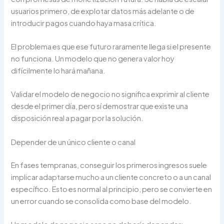
usuarios primero, de explotar datos más adelante o de
introducir pagos cuando haya masa crítica.
El problema es que ese futuro raramente llega si el presente
no funciona. Un modelo que no genera valor hoy
difícilmente lo hará mañana.
Validar el modelo de negocio no significa exprimir al cliente
desde el primer día, pero sí demostrar que existe una
disposición real a pagar por la solución.
Depender de un único cliente o canal
En fases tempranas, conseguir los primeros ingresos suele
implicar adaptarse mucho a un cliente concreto o a un canal
específico. Esto es normal al principio, pero se convierte en
un error cuando se consolida como base del modelo.