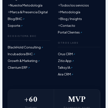
Nuestra Metodología
Todos los servicios
Marca & Presencia Digital
Metodología
Blog BHC
Blog / Insights
Soporte
Contacto
Portal Clientes
ECOSISTEMA BHC
OTROS LABS
BlackHold Consulting
Incubadora BHC
Orus CRM
Growth & Marketing
Zitio App
Clientum ERP
Talksy IA
Aira CRM
+60
MVP
Startups
En semanas, no en