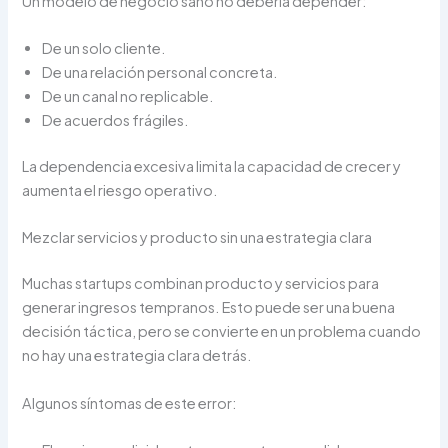
Un modelo de negocio sano no debería depender:
De un solo cliente.
De una relación personal concreta.
De un canal no replicable.
De acuerdos frágiles.
La dependencia excesiva limita la capacidad de crecer y
aumenta el riesgo operativo.
Mezclar servicios y producto sin una estrategia clara
Muchas startups combinan producto y servicios para
generar ingresos tempranos. Esto puede ser una buena
decisión táctica, pero se convierte en un problema cuando
no hay una estrategia clara detrás.
Algunos síntomas de este error: