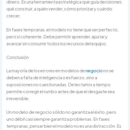
dinero. Es una herramienta estratégica que guía decisiones:
qué construir, a quién vender, cómo priorizar y cuándo
crecer.
En fases tempranas, el modelo no tiene que ser perfecto,
pero sí coherente. Debe permitir aprender, ajustar y
avanzar sin consumir todos los recursos del equipo.
Conclusión
La mayoría de los errores en modelos de
negocio
no se
deben a falta de inteligencia o esfuerzo, sino a
suposiciones no cuestionadas. Detectarlos a tiempo
permite corregir el rumbo antes de que el desgaste sea
irreversible.
Un modelo de negocio sólido no garantiza el éxito, pero
uno débil casi siempre garantiza problemas. En fases
tempranas, pensar bien el modelo no es una distracción. Es