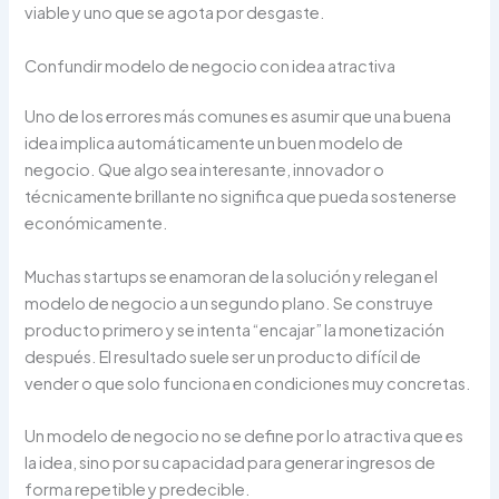
viable y uno que se agota por desgaste.
Confundir modelo de negocio con idea atractiva
Uno de los errores más comunes es asumir que una buena
idea implica automáticamente un buen modelo de
negocio. Que algo sea interesante, innovador o
técnicamente brillante no significa que pueda sostenerse
económicamente.
Muchas startups se enamoran de la solución y relegan el
modelo de negocio a un segundo plano. Se construye
producto primero y se intenta “encajar” la monetización
después. El resultado suele ser un producto difícil de
vender o que solo funciona en condiciones muy concretas.
Un modelo de negocio no se define por lo atractiva que es
la idea, sino por su capacidad para generar ingresos de
forma repetible y predecible.