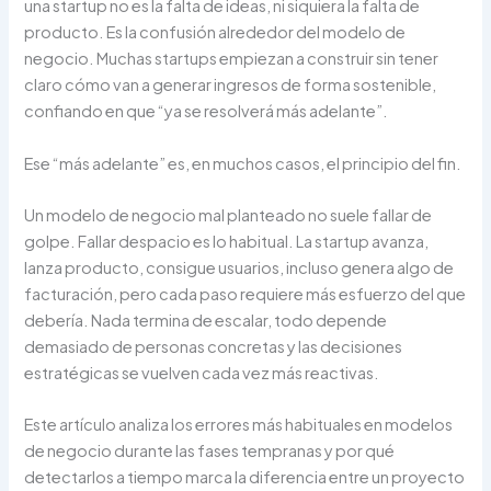
una startup no es la falta de ideas, ni siquiera la falta de
producto. Es la confusión alrededor del modelo de
negocio. Muchas startups empiezan a construir sin tener
claro cómo van a generar ingresos de forma sostenible,
confiando en que “ya se resolverá más adelante”.
Ese “más adelante” es, en muchos casos, el principio del fin.
Un modelo de negocio mal planteado no suele fallar de
golpe. Fallar despacio es lo habitual. La startup avanza,
lanza producto, consigue usuarios, incluso genera algo de
facturación, pero cada paso requiere más esfuerzo del que
debería. Nada termina de escalar, todo depende
demasiado de personas concretas y las decisiones
estratégicas se vuelven cada vez más reactivas.
Este artículo analiza los errores más habituales en modelos
de negocio durante las fases tempranas y por qué
detectarlos a tiempo marca la diferencia entre un proyecto