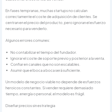
En fases tempranas, muchas startups no calculan
correctamente el coste de adquisición de clientes. Se
centran en el precio del producto, pero ignoran el esfuerzo
necesario para venderlo.
Algunos errores comunes:
No contabilizar el tiempo del fundador.
Ignorar el coste de soporte previo y posterior a la venta.
Confiar en canales que no son escalables.
Asumir que el boca a boca será suficiente.
Un modelo de negocio viable no depende de esfuerzos
heroicos constantes. Si vender requiere demasiado
tiempo, energía o personal, el modelo es frágil.
Diseñar precios sin estrategia