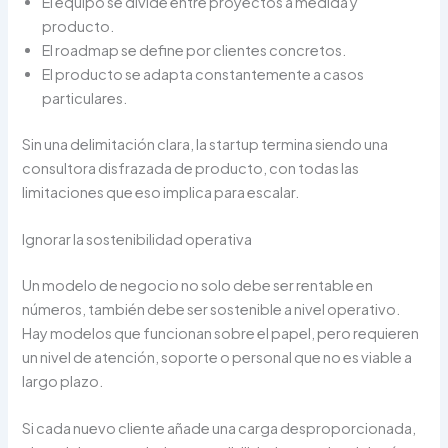
El equipo se divide entre proyectos a medida y
producto.
El roadmap se define por clientes concretos.
El producto se adapta constantemente a casos
particulares.
Sin una delimitación clara, la startup termina siendo una
consultora disfrazada de producto, con todas las
limitaciones que eso implica para escalar.
Ignorar la sostenibilidad operativa
Un modelo de negocio no solo debe ser rentable en
números, también debe ser sostenible a nivel operativo.
Hay modelos que funcionan sobre el papel, pero requieren
un nivel de atención, soporte o personal que no es viable a
largo plazo.
Si cada nuevo cliente añade una carga desproporcionada,