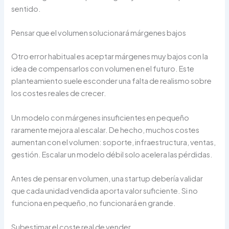
sentido.
Pensar que el volumen solucionará márgenes bajos
Otro error habitual es aceptar márgenes muy bajos con la
idea de compensarlos con volumen en el futuro. Este
planteamiento suele esconder una falta de realismo sobre
los costes reales de crecer.
Un modelo con márgenes insuficientes en pequeño
raramente mejora al escalar. De hecho, muchos costes
aumentan con el volumen: soporte, infraestructura, ventas,
gestión. Escalar un modelo débil solo acelera las pérdidas.
Antes de pensar en volumen, una startup debería validar
que cada unidad vendida aporta valor suficiente. Si no
funciona en pequeño, no funcionará en grande.
Subestimar el coste real de vender