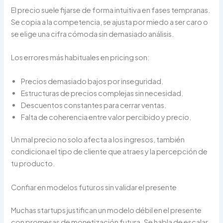
El precio suele fijarse de forma intuitiva en fases tempranas.
Se copia a la competencia, se ajusta por miedo a ser caro o
se elige una cifra cómoda sin demasiado análisis.
Los errores más habituales en pricing son:
Precios demasiado bajos por inseguridad.
Estructuras de precios complejas sin necesidad.
Descuentos constantes para cerrar ventas.
Falta de coherencia entre valor percibido y precio.
Un mal precio no solo afecta a los ingresos, también
condiciona el tipo de cliente que atraes y la percepción de
tu producto.
Confiar en modelos futuros sin validar el presente
Muchas startups justifican un modelo débil en el presente
con promesas de monetización futura. Se habla de escalar