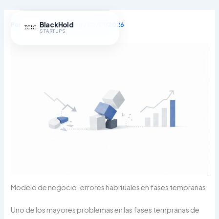
Ir
al
BlackHold
Por
BlackHold Consulting
/
02/01/2026
contenido
STARTUPS
Modelo de negocio: errores habituales en fases tempranas
Uno de los mayores problemas en las fases tempranas de