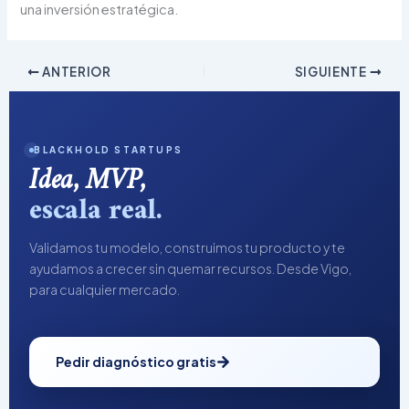
una inversión estratégica.
ANTERIOR
SIGUIENTE
BLACKHOLD STARTUPS
Idea, MVP,
escala real.
Validamos tu modelo, construimos tu producto y te
ayudamos a crecer sin quemar recursos. Desde Vigo,
para cualquier mercado.
Pedir diagnóstico gratis