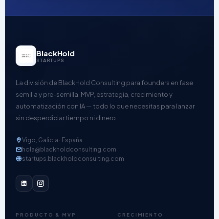
BlackHold
STARTUPS
La división de BlackHold Consulting para founders en fase
semilla y pre-semilla. MVP, estrategia, crecimiento y
automatización con IA — todo lo que necesitas para lanzar
sin desperdiciar tiempo ni dinero.
Vigo, Galicia · España
hola@blackholdconsulting.com
startups.blackholdconsulting.com
PRODUCTO & MVP
CRECIMIENTO