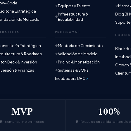
ow-Code
Equipos y Talento
Marca &
uditoría Estratégica
Infraestructura &
Blog BH
alidación de Mercado
Escalabilidad
Soporte
TRATEGIA
PROGRAMAS
ECOSIS
onsultoría Estratégica
Mentoría de Crecimiento
BlackHo
rquitectura & Roadmap
Validación de Modelo
Incubad
itch Deck & Inversión
Pricing & Monetización
Growth 
nversión & Finanzas
Sistemas & SOPs
Clientu
Incubadora BHC
MVP
100%
En semanas, no en meses
Enfocados en validar antes de e