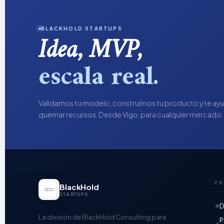
BLACKHOLD STARTUPS
Idea, MVP,
escala real.
Validamos tu modelo, construimos tu producto y te ay
quemar recursos. Desde Vigo, para cualquier mercado.
PR
BlackHold
STARTUPS
D
La división de BlackHold Consulting para
P