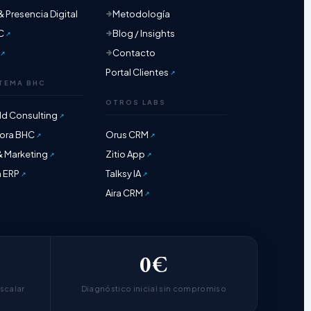
 Presencia Digital
Metodología
C
Blog / Insights
Contacto
Portal Clientes
TEMA BHC
OTROS LABS
ld Consulting
ora BHC
Orus CRM
& Marketing
Zitio App
m ERP
Talksy IA
Aira CRM
0€
scalar
Diagnóstico inicial sin compromiso