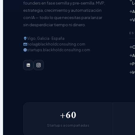
founders en fase semilla y pre-semilla. MVP,
L
estrategia, crecimiento y automatización
A
con IA — todo lo que necesitas para lanzar
V
sin desperdiciar tiempo ni dinero.
ES
Vigo, Galicia · España
hola@blackholdconsulting.com
C
startups.blackholdconsulting.com
A
P
I
+60
Startups acompañadas