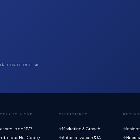
udamos a crecer sin
ODUCTO & MVP
CRECIMIENTO
RECUR
esarrollo de MVP
Marketing & Growth
Insigh
rototipos No-Code /
Automatización & IA
Nuestr