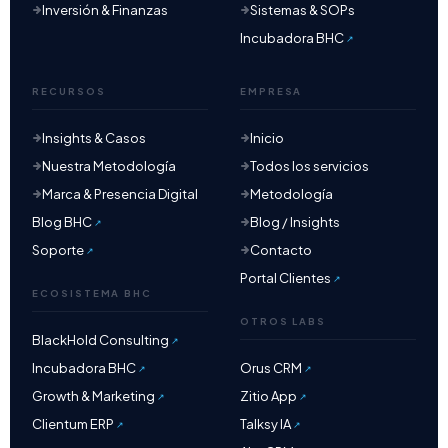
Inversión & Finanzas
Sistemas & SOPs
Incubadora BHC
RECURSOS
EMPRESA
Insights & Casos
Inicio
Nuestra Metodología
Todos los servicios
Marca & Presencia Digital
Metodología
Blog BHC
Blog / Insights
Soporte
Contacto
Portal Clientes
ECOSISTEMA BHC
OTROS LABS
BlackHold Consulting
Incubadora BHC
Orus CRM
Growth & Marketing
Zitio App
Clientum ERP
Talksy IA