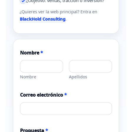
¿Objetivo: ventas, tracción o inversión?
✓
¿Quieres ver la web principal? Entra en
BlackHold Consulting
.
Nombre
*
Nombre
Apellidos
Correo electrónico
*
*
Propuesta
*
e