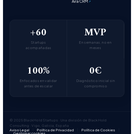
Aira CRM
+60
MVP
Startups
En semanas, no en
acompañadas
meses
100%
0€
Enfocados en validar
Diagnóstico inicial sin
antes de escalar
compromiso
© 2025 BlackHold Startups · Una división de BlackHold
Consulting · Vigo, Galicia, España
Aviso Legal
Política de Privacidad
Política de Cookies
Gestionar cookies