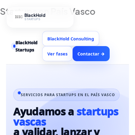
Ir
Startups en País Vasco
al
BlackHold
contenido
STARTUPS
BlackHold Consulting
BlackHold
Startups
Ver fases
Contactar →
SERVICIOS PARA STARTUPS EN EL PAÍS VASCO
Ayudamos a
startups
vascas
a validar, lanzar y