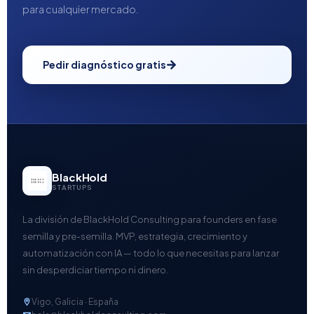
para cualquier mercado.
Pedir diagnóstico gratis
BlackHold
STARTUPS
La división de BlackHold Consulting para founders en fase
semilla y pre-semilla. MVP, estrategia, crecimiento y
automatización con IA — todo lo que necesitas para lanzar
sin desperdiciar tiempo ni dinero.
Vigo, Galicia · España