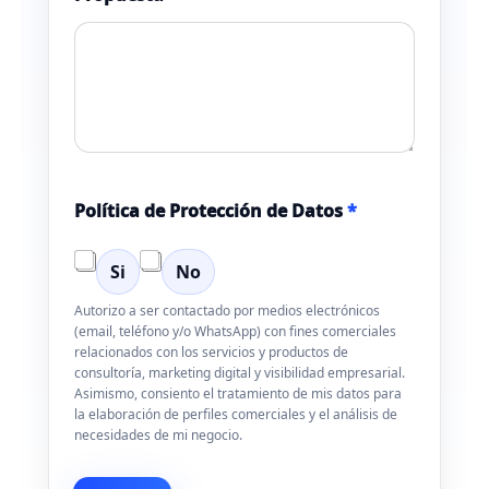
l
e
c
t
r
ó
n
i
c
o
Política de Protección de Datos
*
N
o
m
Si
No
b
r
Autorizo a ser contactado por medios electrónicos
e
(email, teléfono y/o WhatsApp) con fines comerciales
relacionados con los servicios y productos de
consultoría, marketing digital y visibilidad empresarial.
Asimismo, consiento el tratamiento de mis datos para
la elaboración de perfiles comerciales y el análisis de
necesidades de mi negocio.