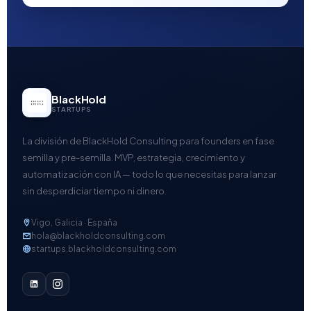
BlackHold
STARTUPS
La división de BlackHold Consulting para founders en fase
semilla y pre-semilla. MVP, estrategia, crecimiento y
automatización con IA — todo lo que necesitas para lanzar
sin desperdiciar tiempo ni dinero.
Vigo, Galicia · España
hola@blackholdconsulting.com
startups.blackholdconsulting.com