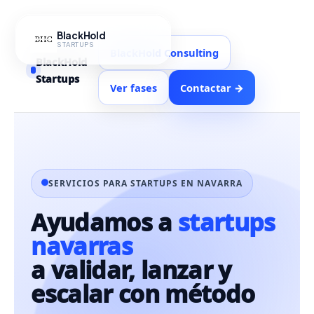
Ir
al
BlackHold
contenido
STARTUPS
BlackHold Consulting
BlackHold
Startups
Ver fases
Contactar →
SERVICIOS PARA STARTUPS EN NAVARRA
Ayudamos a
startups
navarras
a validar, lanzar y
escalar con método