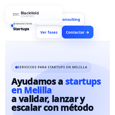
Ir
al
BlackHold
contenido
STARTUPS
BlackHold Consulting
BlackHold
Startups
Ver fases
Contactar →
SERVICIOS PARA STARTUPS EN MELILLA
Ayudamos a
startups
en Melilla
a validar, lanzar y
escalar con método