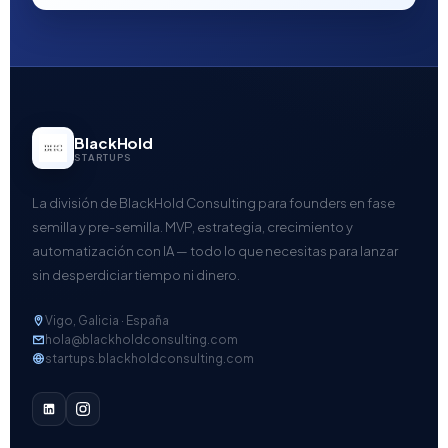
BlackHold
STARTUPS
La división de BlackHold Consulting para founders en fase
semilla y pre-semilla. MVP, estrategia, crecimiento y
automatización con IA — todo lo que necesitas para lanzar
sin desperdiciar tiempo ni dinero.
Vigo, Galicia · España
hola@blackholdconsulting.com
startups.blackholdconsulting.com