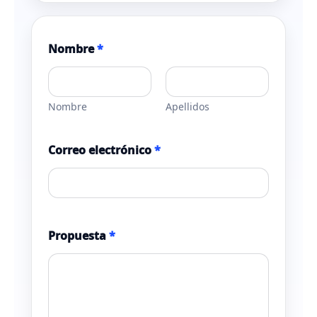
Nombre
*
Nombre
Apellidos
Correo electrónico
*
e
Propuesta
*
l
e
c
t
r
ó